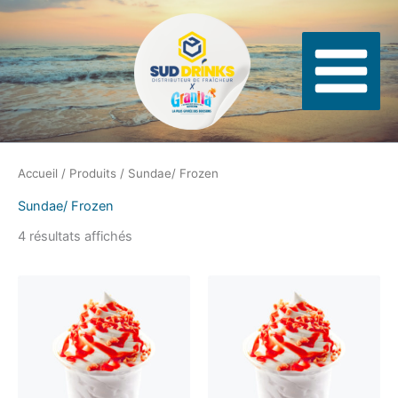
Aller
Panneau de gestion des cookies
au
contenu
Accueil
/
Produits
/ Sundae/ Frozen
Sundae/ Frozen
4 résultats affichés