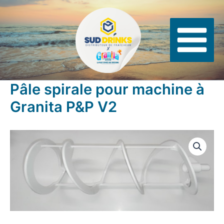
Aller
Panneau de gestion des cookies
au
contenu
Pâle spirale pour machine à
Granita P&P V2