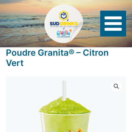
Aller
Panneau de gestion des cookies
au
contenu
Poudre Granita® – Citron
Vert