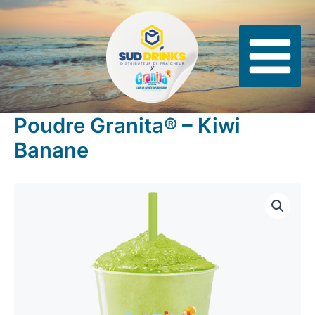
Aller
Panneau de gestion des cookies
au
contenu
Poudre Granita® – Kiwi
Banane